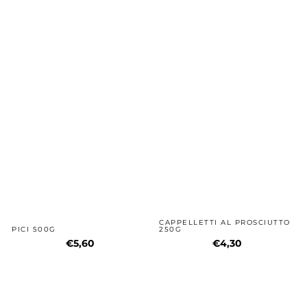
CAPPELLETTI AL PROSCIUTTO
PICI 500G
250G
€5,60
€4,30