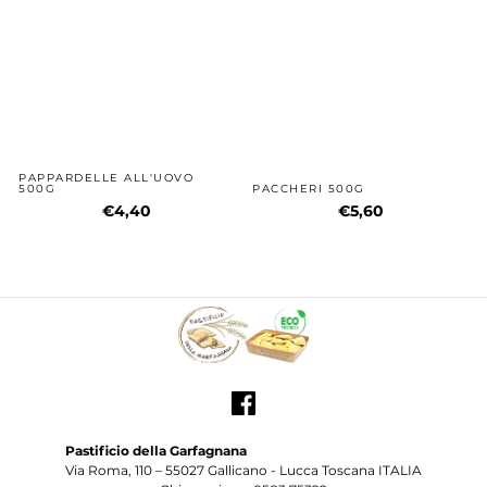
PAPPARDELLE ALL'UOVO
500G
PACCHERI 500G
€4,40
€5,60
Pastificio della Garfagnana
Via Roma, 110 – 55027 Gallicano - Lucca Toscana ITALIA
Chiamaci ora: 0583.75322
Email: ordini@pastificiogarfagnana.it
Powered by
© 2026
Pastificio della Garfagnana
P.iva 02445970466 Tutti i diritti riservati.